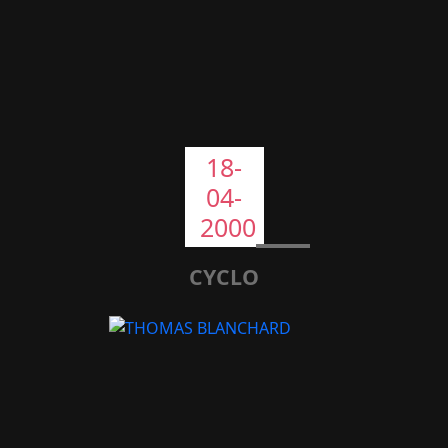
18-
04-
2000
CYCLO